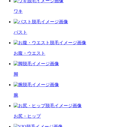
ワキ
バスト
お腹・ウエスト
脚
腕
お尻・ヒップ