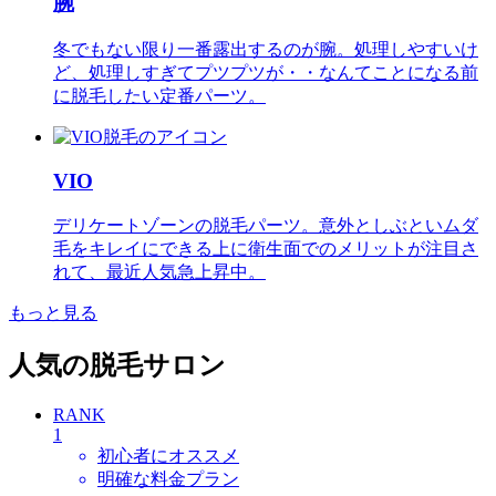
腕
冬でもない限り一番露出するのが腕。処理しやすいけ
ど、処理しすぎてプツプツが・・なんてことになる前
に脱毛したい定番パーツ。
VIO
デリケートゾーンの脱毛パーツ。意外としぶといムダ
毛をキレイにできる上に衛生面でのメリットが注目さ
れて、最近人気急上昇中。
もっと見る
人気の脱毛サロン
RANK
1
初心者にオススメ
明確な料金プラン