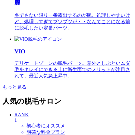
腕
冬でもない限り一番露出するのが腕。処理しやすいけ
ど、処理しすぎてプツプツが・・なんてことになる前
に脱毛したい定番パーツ。
VIO
デリケートゾーンの脱毛パーツ。意外としぶといムダ
毛をキレイにできる上に衛生面でのメリットが注目さ
れて、最近人気急上昇中。
もっと見る
人気の脱毛サロン
RANK
1
初心者にオススメ
明確な料金プラン