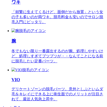
ワキ
「頻繁に生えてくるけど、面倒だから放置」という女
の子も多いのが両ワキ。脱毛料金も安いのでサロン脱
毛入門にピッタリ。
腕
冬でもない限り一番露出するのが腕。処理しやすいけ
ど、処理しすぎてプツプツが・・なんてことになる前
に脱毛したい定番パーツ。
VIO
デリケートゾーンの脱毛パーツ。意外としぶといムダ
毛をキレイにできる上に衛生面でのメリットが注目さ
れて、最近人気急上昇中。