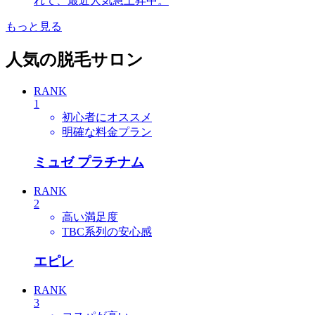
れて、最近人気急上昇中。
もっと見る
人気の脱毛サロン
RANK
1
初心者にオススメ
明確な料金プラン
ミュゼ プラチナム
RANK
2
高い満足度
TBC系列の安心感
エピレ
RANK
3