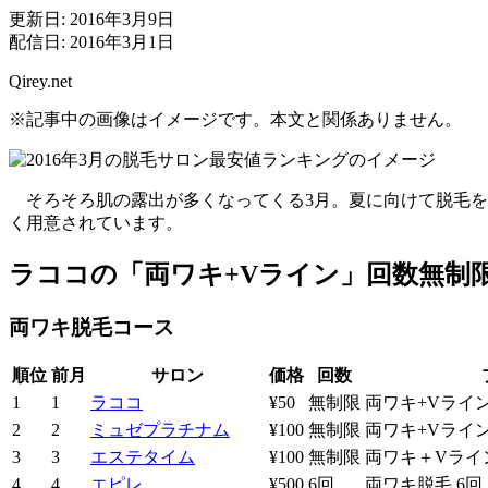
更新日:
2016年3月9日
配信日:
2016年3月1日
Qirey.net
※記事中の画像はイメージです。本文と関係ありません。
そろそろ肌の露出が多くなってくる3月。夏に向けて脱毛を
く用意されています。
ラココの「両ワキ+Vライン」回数無制限
両ワキ脱毛コース
順位
前月
サロン
価格
回数
1
1
ラココ
¥50
無制限
両ワキ+Vライ
2
2
ミュゼプラチナム
¥100
無制限
両ワキ+Vライ
3
3
エステタイム
¥100
無制限
両ワキ＋Vライ
4
4
エピレ
¥500
6回
両ワキ脱毛 6回