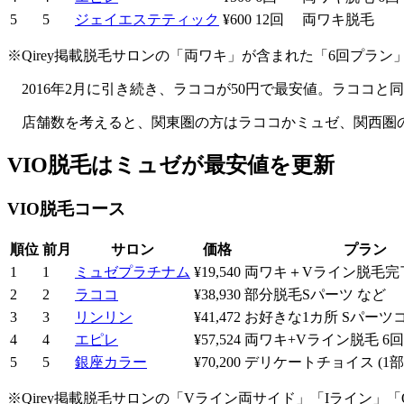
5
5
ジェイエステティック
¥600
12回
両ワキ脱毛
※Qirey掲載脱毛サロンの「両ワキ」が含まれた「6回プラ
2016年2月に引き続き、ラココが50円で最安値。ラココ
店舗数を考えると、関東圏の方はラココかミュゼ、関西圏
VIO脱毛はミュゼが最安値を更新
VIO脱毛コース
順位
前月
サロン
価格
プラン
1
1
ミュゼプラチナム
¥19,540
両ワキ＋Vライン脱毛完
2
2
ラココ
¥38,930
部分脱毛Sパーツ など
3
3
リンリン
¥41,472
お好きな1カ所 Sパーツ
4
4
エピレ
¥57,524
両ワキ+Vライン脱毛 6
5
5
銀座カラー
¥70,200
デリケートチョイス (1部
※Qirey掲載脱毛サロンの「Vライン両サイド」「Iライン