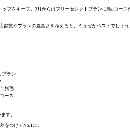
トップをキープ。3月からはフリーセレクトプランに6回コース
、店舗数やプランの豊富さを考えると、ミュゼがベストでしょう
しプラン
ス
完全脱毛
度コース
います。
をつけてNo.1に。