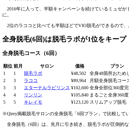
2016年に入って、半額キャンペーンを続けているミュゼが
に。
2位のラココと比べても半額ほどでVIO脱毛ができるので
全身脱毛(6回)は脱毛ラボが1位をキープ
全身脱毛コース（6回）
順位
前月
サロン
価格
プラン
1
1
脱毛ラボ
¥48,502
全身48箇所おため
2
3
ラココ
¥89,964
月額全身脱毛コー
3
3
エターナルラビリンス
¥102,600
全身全部位360度
4
4
リンリン
¥105,840
まるごと全身360
5
5
キレイモ
¥123,120
スリムアップ脱毛
※Qirey掲載脱毛サロンの全身脱毛「6回プラン」で比較して
全身脱毛（6回）は、先月に引き続き、脱毛ラボが圧倒的な差