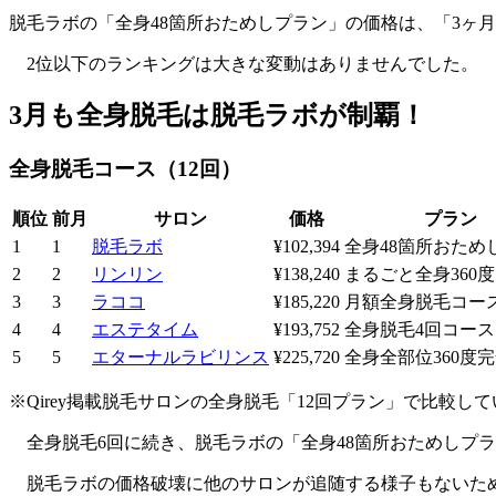
脱毛ラボの「全身48箇所おためしプラン」の価格は、「3ヶ
2位以下のランキングは大きな変動はありませんでした。
3月も全身脱毛は脱毛ラボが制覇！
全身脱毛コース（12回）
順位
前月
サロン
価格
プラン
1
1
脱毛ラボ
¥102,394
全身48箇所おため
2
2
リンリン
¥138,240
まるごと全身360
3
3
ラココ
¥185,220
月額全身脱毛コー
4
4
エステタイム
¥193,752
全身脱毛4回コース
5
5
エターナルラビリンス
¥225,720
全身全部位360度
※Qirey掲載脱毛サロンの全身脱毛「12回プラン」で比較し
全身脱毛6回に続き、脱毛ラボの「全身48箇所おためしプ
脱毛ラボの価格破壊に他のサロンが追随する様子もないため